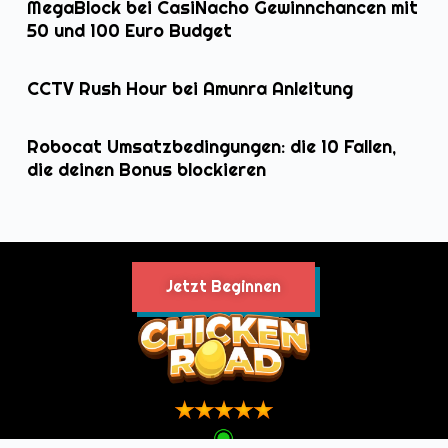
MegaBlock bei CasiNacho Gewinnchancen mit
50 und 100 Euro Budget
CCTV Rush Hour bei Amunra Anleitung
Robocat Umsatzbedingungen: die 10 Fallen,
die deinen Bonus blockieren
Jetzt Beginnen