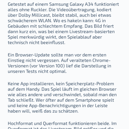
Getestet auf einem Samsung Galaxy A34 funktioniert
alles ohne Ruckler. Die Videoübertragung, kodiert
über Dolby Millicast, bleibt stabil, auch bei etwas
schwächerem WLAN. Wo es hakeln kann: 4G in
Gebäuden mit schlechtem Empfang. Das Bild friert
dann kurz ein, was bei einem Livestream-basierten
Spiel merkwürdig wirkt, den Spielablauf aber
technisch nicht beeinflusst.
Ein Browser-Update sollte man vor dem ersten
Einstieg nicht vergessen. Auf veralteten Chrome-
Versionen (vor Version 100) lief die Darstellung in
unseren Tests nicht optimal.
Keine App installieren, kein Speicherplatz-Problem
auf dem Handy. Das Spiel läuft im gleichen Browser
wie alles andere und verschwindet, sobald man den
Tab schließt. Wer öfter auf dem Smartphone spielt
und keine App-Benachrichtigungen in der Leiste
haben will, weiß das zu schätzen.
Hochformat und Querformat funktionieren beide. Im
Querformat ist das Livestream-Bild größer und die