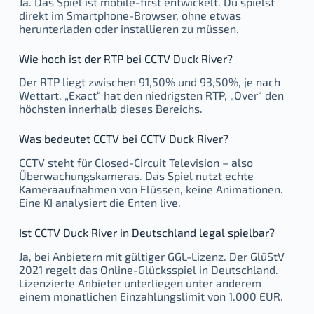
Ja. Das Spiel ist mobile-first entwickelt. Du spielst
direkt im Smartphone-Browser, ohne etwas
herunterladen oder installieren zu müssen.
Wie hoch ist der RTP bei CCTV Duck River?
Der RTP liegt zwischen 91,50% und 93,50%, je nach
Wettart. „Exact“ hat den niedrigsten RTP, „Over“ den
höchsten innerhalb dieses Bereichs.
Was bedeutet CCTV bei CCTV Duck River?
CCTV steht für Closed-Circuit Television – also
Überwachungskameras. Das Spiel nutzt echte
Kameraaufnahmen von Flüssen, keine Animationen.
Eine KI analysiert die Enten live.
Ist CCTV Duck River in Deutschland legal spielbar?
Ja, bei Anbietern mit gültiger GGL-Lizenz. Der GlüStV
2021 regelt das Online-Glücksspiel in Deutschland.
Lizenzierte Anbieter unterliegen unter anderem
einem monatlichen Einzahlungslimit von 1.000 EUR.