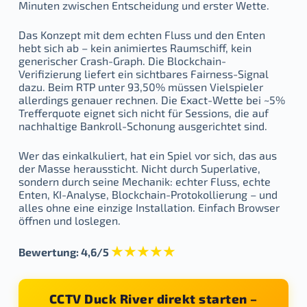
Minuten zwischen Entscheidung und erster Wette.
Das Konzept mit dem echten Fluss und den Enten
hebt sich ab – kein animiertes Raumschiff, kein
generischer Crash-Graph. Die Blockchain-
Verifizierung liefert ein sichtbares Fairness-Signal
dazu. Beim RTP unter 93,50% müssen Vielspieler
allerdings genauer rechnen. Die Exact-Wette bei ~5%
Trefferquote eignet sich nicht für Sessions, die auf
nachhaltige Bankroll-Schonung ausgerichtet sind.
Wer das einkalkuliert, hat ein Spiel vor sich, das aus
der Masse heraussticht. Nicht durch Superlative,
sondern durch seine Mechanik: echter Fluss, echte
Enten, KI-Analyse, Blockchain-Protokollierung – und
alles ohne eine einzige Installation. Einfach Browser
öffnen und loslegen.
★★★★★
Bewertung: 4,6/5
CCTV Duck River direkt starten –