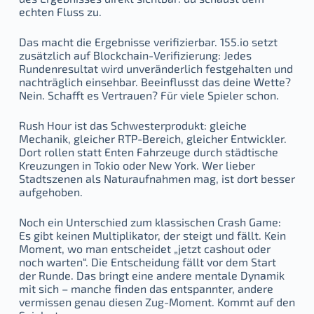
echten Fluss zu.
Das macht die Ergebnisse verifizierbar. 155.io setzt
zusätzlich auf Blockchain-Verifizierung: Jedes
Rundenresultat wird unveränderlich festgehalten und
nachträglich einsehbar. Beeinflusst das deine Wette?
Nein. Schafft es Vertrauen? Für viele Spieler schon.
Rush Hour ist das Schwesterprodukt: gleiche
Mechanik, gleicher RTP-Bereich, gleicher Entwickler.
Dort rollen statt Enten Fahrzeuge durch städtische
Kreuzungen in Tokio oder New York. Wer lieber
Stadtszenen als Naturaufnahmen mag, ist dort besser
aufgehoben.
Noch ein Unterschied zum klassischen Crash Game:
Es gibt keinen Multiplikator, der steigt und fällt. Kein
Moment, wo man entscheidet „jetzt cashout oder
noch warten“. Die Entscheidung fällt vor dem Start
der Runde. Das bringt eine andere mentale Dynamik
mit sich – manche finden das entspannter, andere
vermissen genau diesen Zug-Moment. Kommt auf den