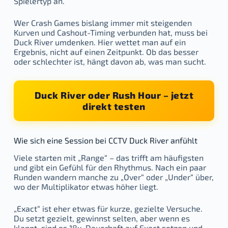
Spielertyp an.
Wer Crash Games bislang immer mit steigenden
Kurven und Cashout-Timing verbunden hat, muss bei
Duck River umdenken. Hier wettet man auf ein
Ergebnis, nicht auf einen Zeitpunkt. Ob das besser
oder schlechter ist, hängt davon ab, was man sucht.
Duck River oder Rush Hour – jetzt
direkt testen
Wie sich eine Session bei CCTV Duck River anfühlt
Viele starten mit „Range“ – das trifft am häufigsten
und gibt ein Gefühl für den Rhythmus. Nach ein paar
Runden wandern manche zu „Over“ oder „Under“ über,
wo der Multiplikator etwas höher liegt.
„Exact“ ist eher etwas für kurze, gezielte Versuche.
Du setzt gezielt, gewinnst selten, aber wenn es
klappt, sind es 18x. Dauerhaft auf Exact setzen und