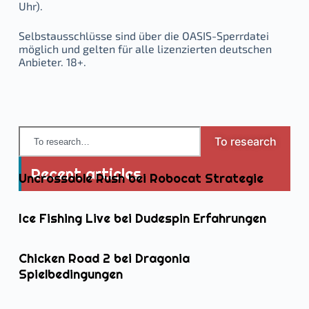
Uhr).
Selbstausschlüsse sind über die OASIS-Sperrdatei
möglich und gelten für alle lizenzierten deutschen
Anbieter. 18+.
To research
Recent articles
Uncrossable Rush bei Robocat Strategie
Ice Fishing Live bei Dudespin Erfahrungen
Chicken Road 2 bei Dragonia
Spielbedingungen