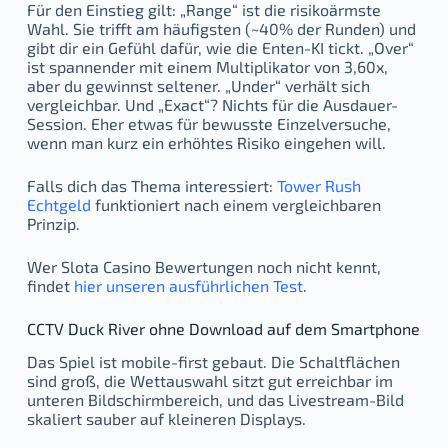
Für den Einstieg gilt: „Range“ ist die risikoärmste
Wahl. Sie trifft am häufigsten (~40% der Runden) und
gibt dir ein Gefühl dafür, wie die Enten-KI tickt. „Over“
ist spannender mit einem Multiplikator von 3,60x,
aber du gewinnst seltener. „Under“ verhält sich
vergleichbar. Und „Exact“? Nichts für die Ausdauer-
Session. Eher etwas für bewusste Einzelversuche,
wenn man kurz ein erhöhtes Risiko eingehen will.
Falls dich das Thema interessiert:
Tower Rush
Echtgeld
funktioniert nach einem vergleichbaren
Prinzip.
Wer Slota Casino Bewertungen noch nicht kennt,
findet
hier unseren ausführlichen Test
.
CCTV Duck River ohne Download auf dem Smartphone
Das Spiel ist mobile-first gebaut. Die Schaltflächen
sind groß, die Wettauswahl sitzt gut erreichbar im
unteren Bildschirmbereich, und das Livestream-Bild
skaliert sauber auf kleineren Displays.