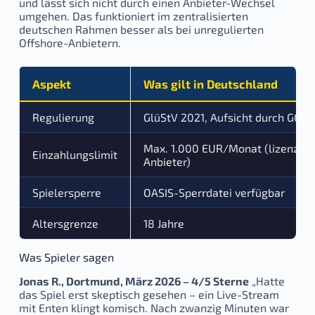
und lässt sich nicht durch einen Anbieter-Wechsel
umgehen. Das funktioniert im zentralisierten
deutschen Rahmen besser als bei unregulierten
Offshore-Anbietern.
Aspekt
Was gilt in Deutschland
Regulierung
GlüStV 2021, Aufsicht durch GGL
Max. 1.000 EUR/Monat (lizenzier
Einzahlungslimit
Anbieter)
Spielersperre
OASIS-Sperrdatei verfügbar
Altersgrenze
18 Jahre
Was Spieler sagen
Jonas R., Dortmund, März 2026 – 4/5 Sterne
„Hatte
das Spiel erst skeptisch gesehen – ein Live-Stream
mit Enten klingt komisch. Nach zwanzig Minuten war