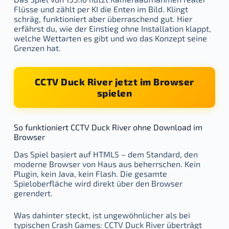
Flüsse und zählt per KI die Enten im Bild. Klingt
schräg, funktioniert aber überraschend gut. Hier
erfährst du, wie der Einstieg ohne Installation klappt,
welche Wettarten es gibt und wo das Konzept seine
Grenzen hat.
CCTV Duck River jetzt im Browser
spielen
So funktioniert CCTV Duck River ohne Download im
Browser
Das Spiel basiert auf HTML5 – dem Standard, den
moderne Browser von Haus aus beherrschen. Kein
Plugin, kein Java, kein Flash. Die gesamte
Spieloberfläche wird direkt über den Browser
gerendert.
Was dahinter steckt, ist ungewöhnlicher als bei
typischen Crash Games: CCTV Duck River überträgt