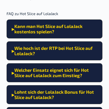
FAQ zu Hot Slice auf LolaJack
Kann man Hot Slice auf LolaJack
▸
kostenlos spielen?
Wie hoch ist der RTP bei Hot Slice auf
▸
LolaJack?
Welcher Einsatz eignet sich für Hot
▸
Slice auf LolaJack zum Einstieg?
Lohnt sich der LolaJack Bonus für Hot
▸
Slice auf LolaJack?