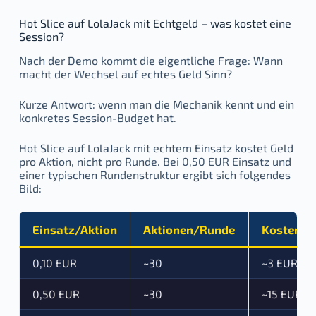
Hot Slice auf LolaJack mit Echtgeld – was kostet eine
Session?
Nach der Demo kommt die eigentliche Frage: Wann
macht der Wechsel auf echtes Geld Sinn?
Kurze Antwort: wenn man die Mechanik kennt und ein
konkretes Session-Budget hat.
Hot Slice auf LolaJack mit echtem Einsatz kostet Geld
pro Aktion, nicht pro Runde. Bei 0,50 EUR Einsatz und
einer typischen Rundenstruktur ergibt sich folgendes
Bild:
Einsatz/Aktion
Aktionen/Runde
Kosten/R
0,10 EUR
~30
~3 EUR
0,50 EUR
~30
~15 EUR