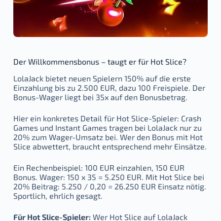
Der Willkommensbonus – taugt er für Hot Slice?
LolaJack bietet neuen Spielern 150% auf die erste
Einzahlung bis zu 2.500 EUR, dazu 100 Freispiele. Der
Bonus-Wager liegt bei 35x auf den Bonusbetrag.
Hier ein konkretes Detail für Hot Slice-Spieler: Crash
Games und Instant Games tragen bei LolaJack nur zu
20% zum Wager-Umsatz bei. Wer den Bonus mit Hot
Slice abwettert, braucht entsprechend mehr Einsätze.
Ein Rechenbeispiel: 100 EUR einzahlen, 150 EUR
Bonus. Wager: 150 x 35 = 5.250 EUR. Mit Hot Slice bei
20% Beitrag: 5.250 / 0,20 = 26.250 EUR Einsatz nötig.
Sportlich, ehrlich gesagt.
Für Hot Slice-Spieler:
Wer Hot Slice auf LolaJack