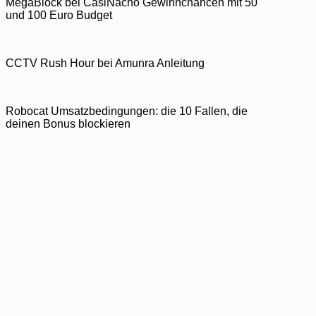
MegaBlock bei CasiNacho Gewinnchancen mit 50
und 100 Euro Budget
CCTV Rush Hour bei Amunra Anleitung
Robocat Umsatzbedingungen: die 10 Fallen, die
deinen Bonus blockieren