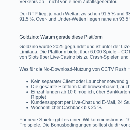
Verkehrs ab – nicht von einem Zufallsgenerator.
Der RTP liegt je nach Wettart zwischen 91,5 % und 9
91,5 %, Over- und Under-Wetten liegen nahe an 93,5
Goldzino: Warum gerade diese Plattform
Goldzino wurde 2025 gegründet und ist unter der Lize
Limitada. Die Plattform bietet über 6.000 Spiele – C
von Slots über Live-Casino bis zu Crash-Spielen und
Was für die No-Download-Nutzung von CCTV Rush Hou
Kein separater Client oder Launcher notwendig
Die gesamte Plattform läuft browserbasiert, auc
Einzahlungen ab 10 € möglich, über Bankkarten
Ripple)
Kundensupport per Live-Chat und E-Mail, 24 St
Wöchentlicher Cashback bis 25 %
Für neue Spieler gibt es einen Willkommensbonus: 10
Freispiele. Die Bonusbedingungen solltest du dir vor