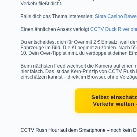
Verkehr fließt dicht.
Falls dich das Thema interessiert:
Slota Casino Bewe
Einen ähnlichen Ansatz verfolgt
CCTV Duck River oh
Du entscheidest dich für Over mit 2 € Einsatz, weil de
Fahrzeuge im Bild. Die KI beginnt zu zählen. Nach 5
10. Dein Over-Tipp stimmt, du verdoppelst deinen Ein
Beim nächsten Feed wechselt die Kamera auf einen ru
hier falsch. Das ist das Kern-Prinzip von CCTV Rush H
einschätzen kannst – direkt im Browser, ohne Verzög
Selbst einschät
Verkehr wetten 
CCTV Rush Hour auf dem Smartphone – noch kein D