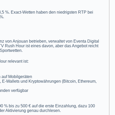
3,5 %. Exact-Wetten haben den niedrigsten RTP bei
 %.
nz von Anjouan betrieben, verwaltet von Eventa Digital
CTV Rush Hour ist eines davon, aber das Angebot reicht
 Sportwetten.
r relevant ist:
h auf Mobilgeräten
, E-Wallets und Kryptowährungen (Bitcoin, Ethereum,
unden verfügbar
0 % bis zu 500 € auf die erste Einzahlung, dazu 100
 der Aktivierung genau durchlesen.