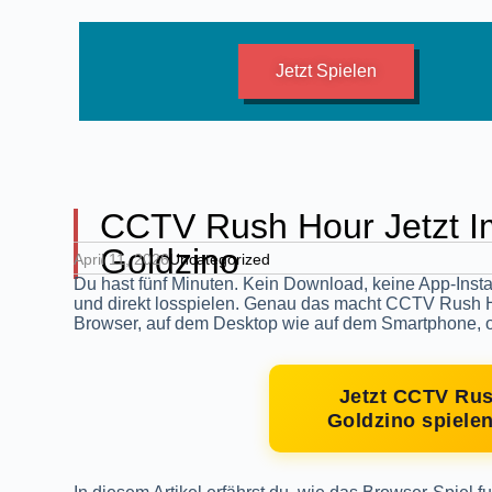
Jetzt Spielen
CCTV Rush Hour Jetzt I
Goldzino
April 11, 2026
Uncategorized
Du hast fünf Minuten. Kein Download, keine App-Insta
und direkt losspielen. Genau das macht CCTV Rush Ho
Browser, auf dem Desktop wie auf dem Smartphone, oh
Jetzt CCTV Rus
Goldzino spiele