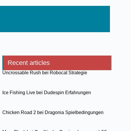
Recent articles
Uncrossable Rush bei Robocat Strategie
Ice Fishing Live bei Dudespin Erfahrungen
Chicken Road 2 bei Dragonia Spielbedingungen