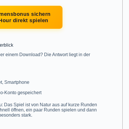
mmensbonus sichern
our direkt spielen
rblick
er einem Download? Die Antwort liegt in der
let, Smartphone
no-Konto gespeichert
: Das Spiel ist von Natur aus auf kurze Runden
hnell öffnen, ein paar Runden spielen und dann
besonders stark.